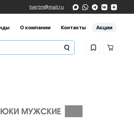
tvertm@mail.ru
нды
О компании
Контакты
Акции