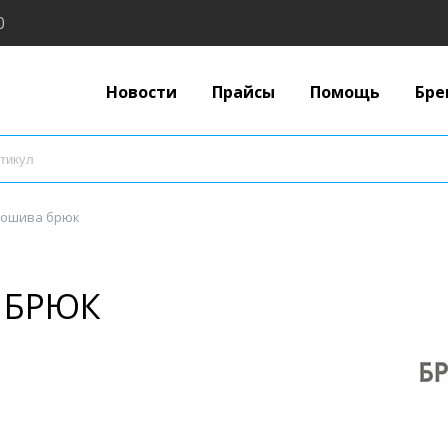
0
Новости
Прайсы
Помощь
Бре
пошива брюк
 БРЮК