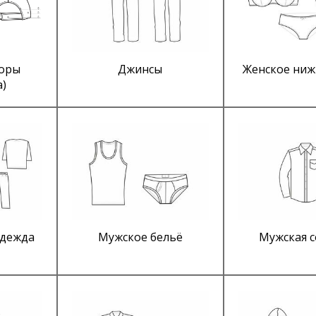
боры
Джинсы
Женское ниж
а)
одежда
Мужское бельё
Мужская 