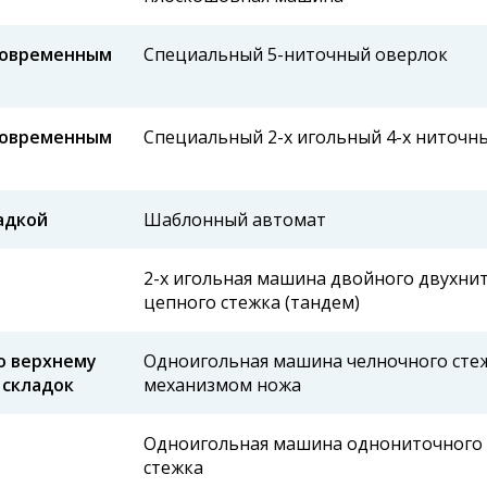
новременным
Специальный 5-ниточный оверлок
новременным
Специальный 2-х игольный 4-х ниточн
адкой
Шаблонный автомат
2-х игольная машина двойного двухни
цепного стежка (тандем)
о верхнему
Одноигольная машина челночного стеж
 складок
механизмом ножа
Одноигольная машина однониточного
стежка