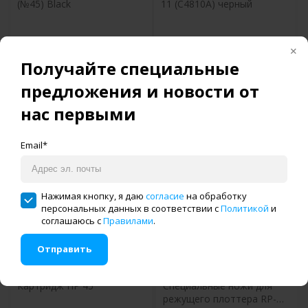
(№45) Black
11 (C4810A) черный
Получайте специальные
Купить в один клик
Купить в один клик
предложения и новости от
нас первыми
Email*
Нажимая кнопку, я даю
согласие
на обработку
персональных данных в соответствии с
Политикой
и
соглашаюсь с
Правилами
.
3 863 руб.
1 308 руб.
Отправить
Картридж HP 45
Специальные ножи для
режущего плоттера RP-