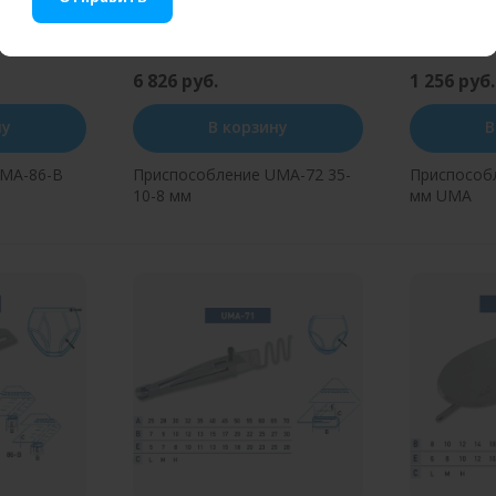
6 826 руб.
1 256 руб.
ну
В корзину
В
UMA-86-B
Приспособление UMA-72 35-
Приспособ
10-8 мм
мм UMA
н клик
Купить в один клик
Купит