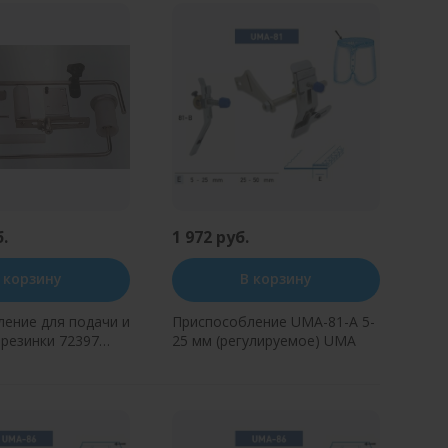
б.
1 972 руб.
 корзину
В корзину
ение для подачи и
Приспособление UMA-81-A 5-
резинки 72397
25 мм (регулируемое) UMA
NZHEN
ь в один клик
Купить в один клик