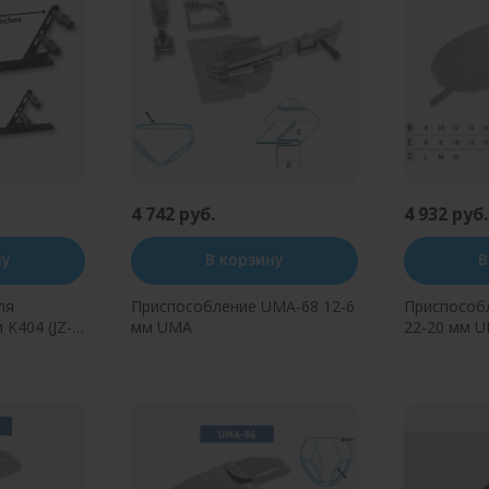
4 742 руб.
4 932 руб.
ну
В корзину
В
ля
Приспособление UMA-68 12-6
Приспособ
 K404 (JZ-
мм UMA
22-20 мм 
н клик
Купить в один клик
Купит