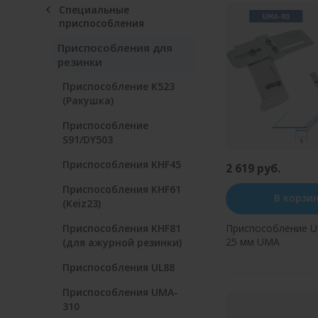
Специальные
приспособления
Приспособления для
резинки
Приспособление K523
(Ракушка)
Приспособление
S91/DY503
Приспособления KHF45
2 619 руб.
Приспособления KHF61
В корзи
(Keiz23)
Приспособления KHF81
Приспособление U
25 мм UMA
(для ажурной резинки)
Приспособления UL88
Купить в оди
Приспособления UMA-
310