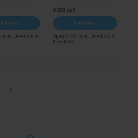
6 203 руб.
 корзину
В корзину
ление UMA-86-A 8-
Приспособление UMA-86-B 8-
6 мм UMA
ь в один клик
Купить в один клик
8