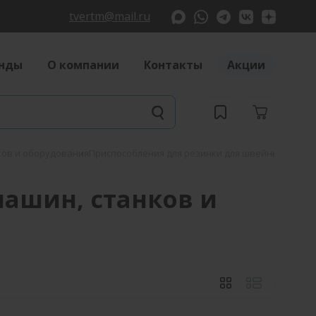
tvertm@mail.ru
нды
О компании
Контакты
Акции
ков и оборудования
Приспособления для резинки для швейных машин
ашин, станков и