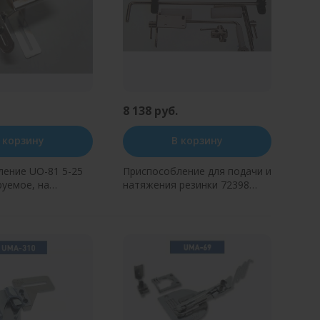
8 138 руб.
 корзину
В корзину
ение UO-81 5-25
Приспособление для подачи и
руемое, на
натяжения резинки 72398
UMA
JINZHEN
ь в один клик
Купить в один клик