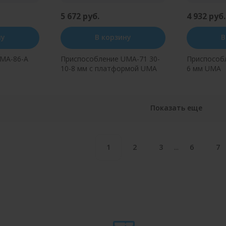
5 672 руб.
4 932 руб.
ну
В корзину
В
MA-86-A
Приспособление UMA-71 30-
Приспособ
10-8 мм с платформой UMA
6 мм UMA
н клик
Купить в один клик
Купит
Показать еще
...
1
2
3
6
7