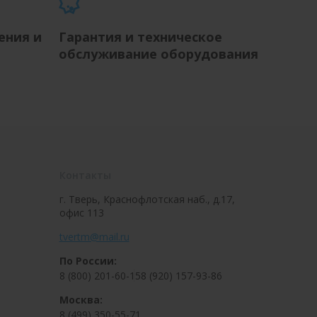
ения и
Гарантия и техническое
обслуживание оборудования
Контакты
г. Тверь, Краснофлотская наб., д.17,
офис 113
tvertm@mail.ru
По России:
8 (800) 201-60-15
8 (920) 157-93-86
Москва:
8 (499) 350-55-71