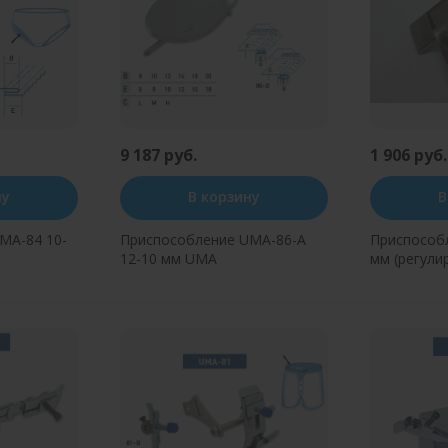
9 187 руб.
1 906 руб.
ну
В корзину
В
MA-84 10-
Приспособление UMA-86-A
Приспособл
12-10 мм UMA
мм (регули
оверлок) 
н клик
Купить в один клик
Купит