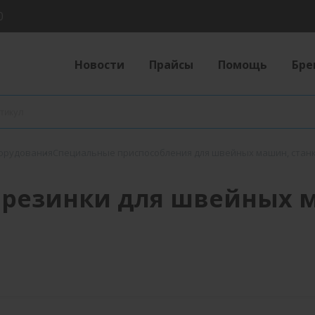
0
Новости
Прайсы
Помощь
Бре
борудования
Специальные приспособления для швейных машин, стан
 резинки для швейных м