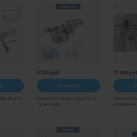
6 250 руб.
11 600 ру
ну
В корзину
В
MA-80-A 5-
Приспособление UMA-310 8-
Приспособл
10 мм UMA
натяжения 
(RLP-A) JI
н клик
Купить в один клик
Купит