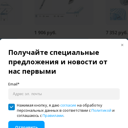
1 906 руб.
7 352 руб.
ну
В корзину
В
Получайте специальные
MA-68 15-
Приспособление UMA-81-A
Приспособ
предложения и новости от
25-50 (регулируемое) UMA
12 мм UMA
нас первыми
н клик
Купить в один клик
Купит
Email*
Нажимая кнопку, я даю
согласие
на обработку
персональных данных в соответствии с
Политикой
и
соглашаюсь с
Правилами
.
Отправить