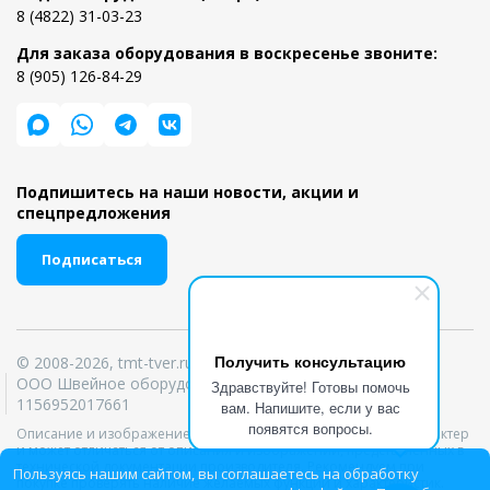
8 (4822) 31-03-23
Для заказа оборудования в воскресенье звоните:
8 (905) 126-84-29
Подпишитесь на наши новости, акции и
спецпредложения
Подписаться
Получить консультацию
© 2008-2026, tmt-tver.ru
ООО Швейное оборудование ИНН 6950039303 ОГРН
Здравствуйте! Готовы помочь
1156952017661
вам. Напишите, если у вас
появятся вопросы.
Описание и изображение товара носит информационный характер
и может отличаться от описания и изображений, представленных в
технической документации производителя. Рекомендуем при
Пользуясь нашим сайтом, вы соглашаетесь на обработку
покупке проверять наличие желаемых функций и характеристик.