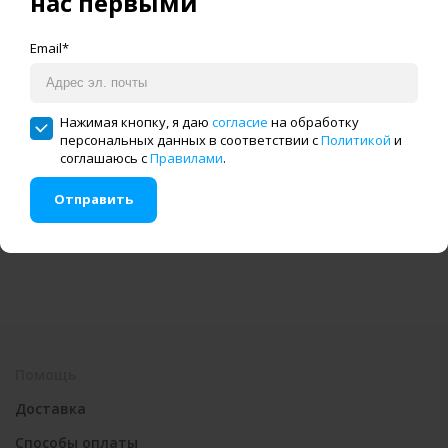
нас первыми
оплата
доставка по всей России
Email*
Нажимая кнопку, я даю
согласие
на обработку
Специальные
Гарантия и техническое
персональных данных в соответствии с
Политикой
и
предложения и скидки
обслуживание
соглашаюсь с
Правилами
.
до 15%
оборудования
Отправить
Помощь
Доставка
Способы оплаты