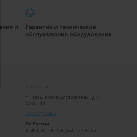
ения и
Гарантия и техническое
обслуживание оборудования
Контакты
г. Тверь, Краснофлотская наб., д.17,
офис 113
tvertm@mail.ru
По России:
8 (800) 201-60-15
8 (920) 157-93-86