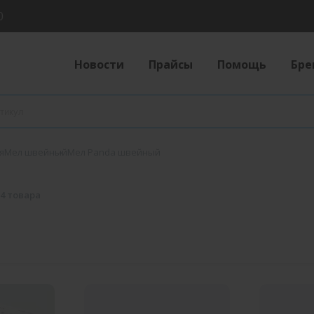
0
Новости
Прайсы
Помощь
Бре
я
Мел швейный
Мел Panda швейный
4 товара