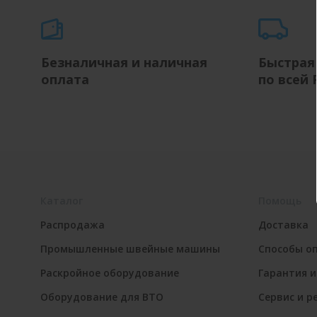
Безналичная и наличная
Быстрая
оплата
по всей 
Каталог
Помощь
Распродажа
Доставка
Промышленные швейные машины
Способы о
Раскройное оборудование
Гарантия и
Оборудование для ВТО
Сервис и р