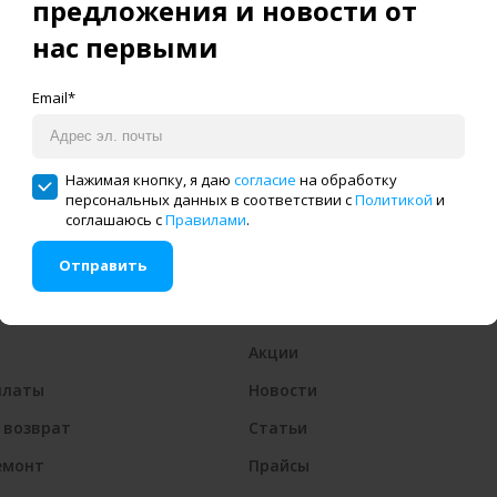
предложения и новости от
нас первыми
 отгрузка и доставка
Специальные предлож
Email*
России
скидки до 15%
Нажимая кнопку, я даю
согласие
на обработку
персональных данных в соответствии с
Политикой
и
соглашаюсь с
Правилами
.
Отправить
Полезное
Акции
платы
Новости
 возврат
Статьи
емонт
Прайсы