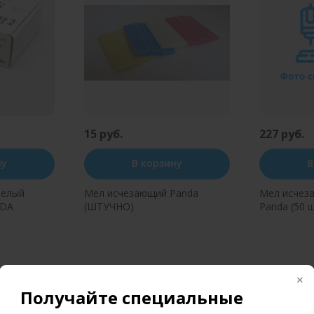
15 руб.
227 руб.
ну
В корзину
В
белый
Мел исчезающий Panda
Мел исчез
NDA
(ШТУЧНО)
Panda (50 ш
н клик
Купить в один клик
Купит
Получайте специальные