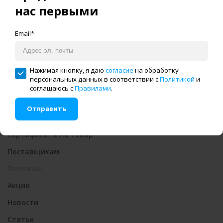
нас первыми
Способы оплаты
Гарантия и возврат
Email*
Сервис и ремонт
Инструкции
Нажимая кнопку, я даю
согласие
на обработку
персональных данных в соответствии с
Политикой
и
Вопрос-ответ
соглашаюсь с
Правилами
.
Технология пошива
Отправить
Деталировки оборудования
Сертификаты на товар
Поставщикам
Полезное
Акции
Новости
Статьи