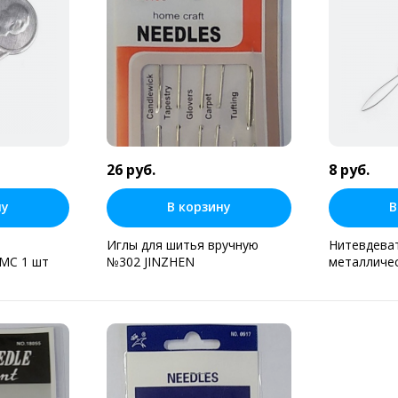
26 руб.
8 руб.
ну
В корзину
В
Иглы для шитья вручную
Нитевдева
MC 1 шт
№302 JINZHEN
металличе
н клик
Купить в один клик
Купит