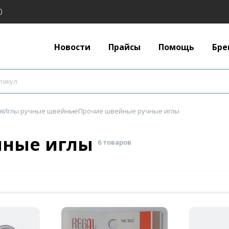
0
Новости
Прайсы
Помощь
Бре
я
Иглы ручные швейные
Прочие швейные ручные иглы
чные иглы
6 товаров