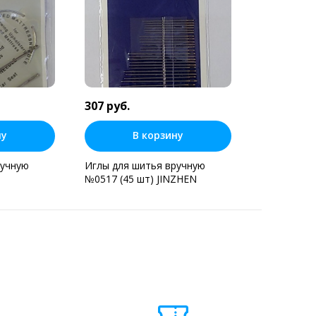
307 руб.
ну
В корзину
ручную
Иглы для шитья вручную
№0517 (45 шт) JINZHEN
н клик
Купить в один клик