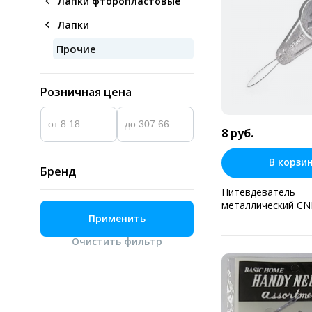
Лапки фторопластовые
Лапки
Прочие
Розничная цена
8 руб.
В корзи
Бренд
Нитевдеватель
металлический CN
Применить
Купить в оди
Очистить
фильтр