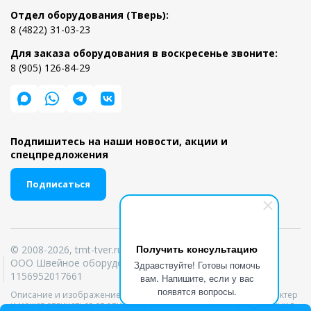
Отдел оборудования (Тверь):
8 (4822) 31-03-23
Для заказа оборудования в воскресенье звоните:
8 (905) 126-84-29
Подпишитесь на наши новости, акции и
спецпредложения
Подписаться
Получить консультацию
© 2008-2026, tmt-tver.ru
ООО Швейное оборудование ИНН 6950039303 ОГРН
Здравствуйте! Готовы помочь
1156952017661
вам. Напишите, если у вас
появятся вопросы.
Описание и изображение товара носит информационный характер
и может отличаться от описания и изображений, представленных в