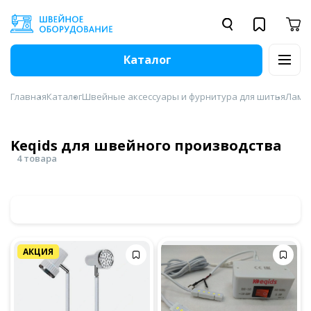
Каталог
Главная
Каталог
Швейные аксессуары и фурнитура для шитья
Лампы
Keqids для швейного производства
4 товара
АКЦИЯ