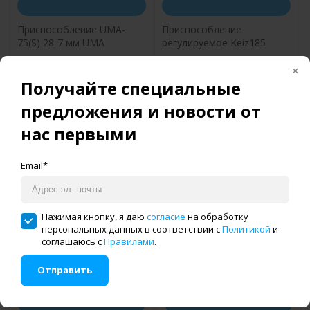
Приспособление UMA-
Приспособление
75(S) 28-7 мм UMA
регулируемое Keiz185
Получайте специальные
Купить в один клик
Купить в один клик
предложения и новости от
нас первыми
Email*
Нажимая кнопку, я даю
согласие
на обработку
персональных данных в соответствии с
Политикой
и
соглашаюсь с
Правилами
.
Отправить
1 825 руб.
2 090 руб.