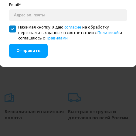
347 396 руб.
325 008 руб.
Email*
Подшивочная машина
Подшивочная машина
Нажимая кнопку, я даю
согласие
на обработку
Maier 250-32 ( столешница)
Maier 241 ( столешница)
персональных данных в соответствии с
Политикой
и
соглашаюсь с
Правилами
.
Отправить
Купить в один клик
Купить в один клик
Безналичная и наличная
Быстрая отгрузка и
оплата
доставка по всей России