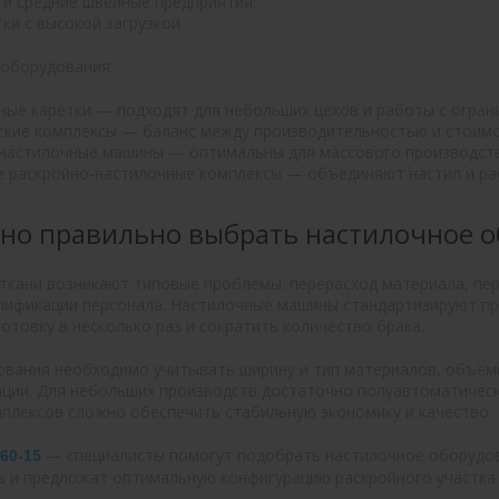
 и средние швейные предприятия;
ки с высокой загрузкой.
 оборудования:
ные каретки — подходят для небольших цехов и работы с огра
кие комплексы — баланс между производительностью и стоимо
настилочные машины — оптимальны для массового производств
 раскройно-настилочные комплексы — объединяют настил и рас
но правильно выбрать настилочное 
 ткани возникают типовые проблемы: перерасход материала, пер
лификации персонала. Настилочные машины стандартизируют про
отовку в несколько раз и сократить количество брака.
вания необходимо учитывать ширину и тип материалов, объёмы
ции. Для небольших производств достаточно полуавтоматически
плексов сложно обеспечить стабильную экономику и качество.
— специалисты помогут подобрать настилочное оборудов
-60-15
 и предложат оптимальную конфигурацию раскройного участка.