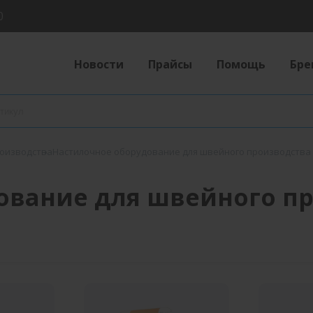
0
Новости
Прайсы
Помощь
Бре
роизводства
Настилочное оборудование для швейного производства
ование для швейного п