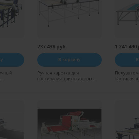
237 438 руб.
1 241 490 
ну
В корзину
В
очный
Ручная каретка для
Полуавтом
0
настилания трикотажного
настилочн
чулка Ozbilim P2
Ozbilim P3
н клик
Купить в один клик
Купит