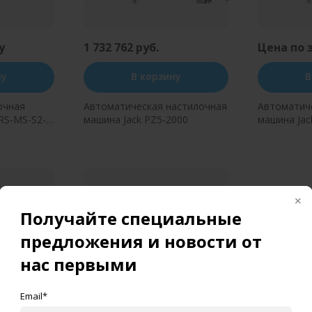
у
1 732 762 руб.
Цена по 
ну
В корзину
В
очная
Автоматическая настилочная
Автоматич
 RS-MS-S2-
машина Jack PZ5-2000
машина Jac
н клик
Купить в один клик
Купит
Получайте специальные
предложения и новости от
нас первыми
Email*