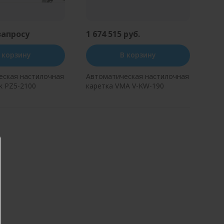
запросу
1 674 515 руб.
 корзину
В корзину
еская настилочная
Автоматическая настилочная
k PZ5-2100
каретка VMA V-KW-190
ь в один клик
Купить в один клик