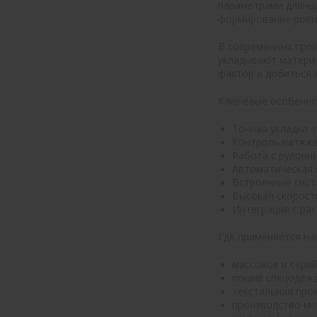
параметрами длины,
формирование ровно
В современных про
укладывают материа
фактор и добиться 
Ключевые особенно
Точная укладка т
Контроль натяже
Работа с рулонн
Автоматическая 
Встроенные сист
Высокая скорост
Интеграция с ра
Где применяется на
массовое и сери
пошив спецодежд
текстильная про
производство меб