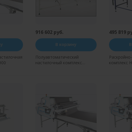
916 602 руб.
495 819 р
ну
В корзину
В
астилочная
Полуавтоматический
Раскройно
900
настилочный комплекс
комплекс H
Ozbilim P3
(1800*8000
н клик
Купить в один клик
Купит