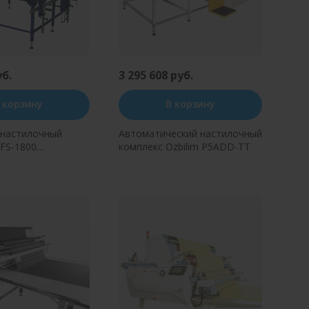
уб.
3 295 608 руб.
 корзину
В корзину
-настилочный
Автоматический настилочный
FS-1800
комплекс Ozbilim P5ADD-TT
мм)
ь в один клик
Купить в один клик