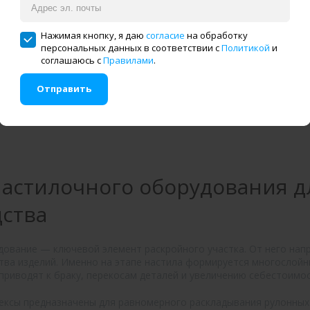
1 826 738 руб.
Нажимая кнопку, я даю
согласие
на обработку
ну
В корзину
персональных данных в соответствии с
Политикой
и
соглашаюсь с
Правилами
.
астилочная
Автоматическая настилочная
Отправить
-210
каретка VMA V-KW-220
н клик
Купить в один клик
настилочного оборудования 
ства
ование — ключевой элемент раскройного участка. От него напр
тва изделий. Именно на этапе настила формируется многослойны
риводят к браку, перекосам деталей и увеличению себестоимос
ксы предназначены для равномерного раскладывания рулонных 