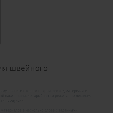
для швейного
ямую зависит точность кроя, расход материала и
й пакет ткани, который затем режется по лекалам.
ти продукции.
материалов в несколько слоёв с заданными