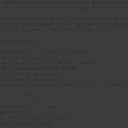
 ширины и плотности. Оборудование обеспечивает точное выра
го настила без складок и смещений, что критически важно для
изводствах настилочный процесс максимально автоматизирован
л слой за слоем, обрезают полотно и формируют пакет нужной
стабильного результата независимо от объёма партии.
сти оборудования:
кани слой за слоем без перекосов и складок.
ния материала при размотке.
ыми материалами различной плотности и ширины.
или полуавтоматическая подача ткани.
емы обрезки и позиционирования.
ь и стабильность процесса.
скройными столами и автоматическими раскройными комплексам
стилочное оборудование:
йное производство одежды;
ы и униформы;
мышленность и домашний текстиль;
ели и технических тканей;