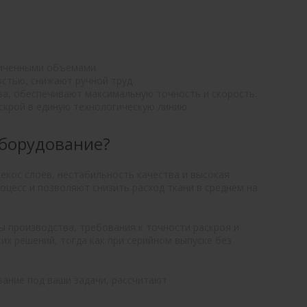
ниченными объёмами.
стью, снижают ручной труд.
а, обеспечивают максимальную точность и скорость.
крой в единую технологическую линию.
оборудование?
екос слоёв, нестабильность качества и высокая
цесс и позволяют снизить расход ткани в среднем на
 производства, требования к точности раскроя и
х решений, тогда как при серийном выпуске без
ание под ваши задачи, рассчитают