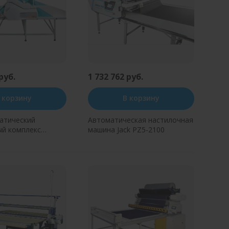
руб.
1 732 762 руб.
 корзину
В корзину
атический
Автоматическая настилочная
ый комплекс
машина Jack PZ5-2100
CS-2000
ь в один клик
Купить в один клик