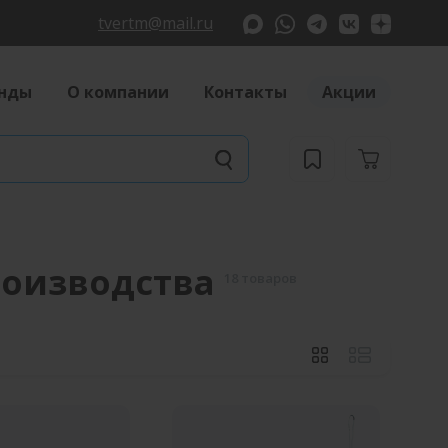
tvertm@mail.ru
нды
О компании
Контакты
Акции
роизводства
18 товаров