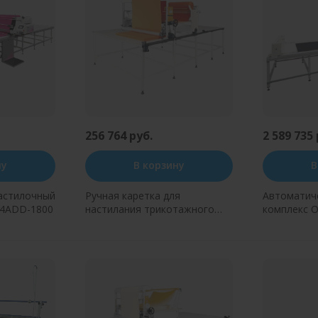
256 764 руб.
2 589 735 
ну
В корзину
В
астилочный
Ручная каретка для
Автоматич
P4ADD-1800
настилания трикотажного
комплекс O
чулка Ozbilim P1
н клик
Купить в один клик
Купит