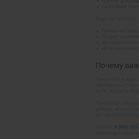
крупные фабрики
раскройные участ
Виды настилочного
Ручные настилоч
Полуавтоматичес
Автоматические 
Интегрированные
Почему важ
При ручной укладке
зависимость от ква
3–7%, ускорить подг
При выборе оборудо
уровень автоматиза
автоматических ком
Звоните
8 (800) 201
производительность