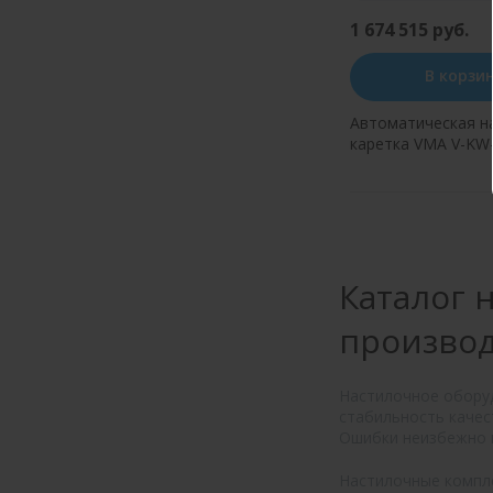
1 674 515 руб.
В корзи
Автоматическая н
каретка VMA V-KW
Купить в оди
Каталог 
производ
Настилочное оборуд
стабильность качес
Ошибки неизбежно п
Настилочные компле