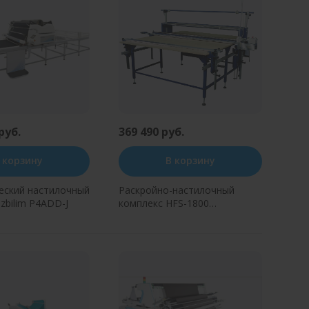
руб.
369 490 руб.
 корзину
В корзину
еский настилочный
Раскройно-настилочный
zbilim P4ADD-J
комплекс HFS-1800
(1800*4000мм)
ь в один клик
Купить в один клик