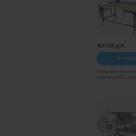
463 525 руб.
В корзи
Раскройно-настил
комплекс HFS-180
(1800*7000мм)
Купить в оди