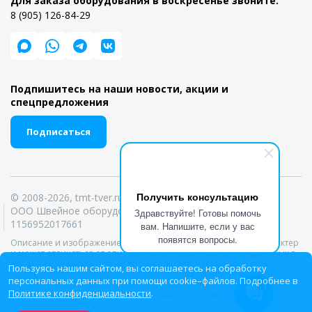
Для заказа оборудования в воскресенье звоните:
8 (905) 126-84-29
Подпишитесь на наши новости, акции и
спецпредложения
Подписаться
Получить консультацию
© 2008-2026, tmt-tver.ru
ООО Швейное оборудование ИНН 6950039303 ОГРН
Здравствуйте! Готовы помочь
1156952017661
вам. Напишите, если у вас
появятся вопросы.
Описание и изображение товара носит информационный характер
и может отличаться от описания и изображений, представленных в
технической документации производителя. Рекомендуем при
Пользуясь нашим сайтом, вы соглашаетесь на обработку
покупке проверять наличие желаемых функций и характеристик.
персональных данных при помощи cookie–файлов. Подробнее в
Данная информация не является офертой, определяемой
Политике конфиденциальности
.
положениями статей 435, 437 Гражданского Кодекса РФ.