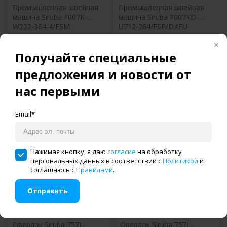
Промышленная швейная
Промышленная швейная
машина Siruba F007K-
машина Siruba F007KD-
W222-364-4/FSM
U712-264/FSP/DKFU
Получайте специальные
Купить в один клик
Купить в один клик
предложения и новости от
нас первыми
Email*
Нажимая кнопку, я даю
согласие
на обработку
персональных данных в соответствии с
Политикой
и
комплект
комплект
соглашаюсь с
Правилами
.
91 796 руб.
161 342 руб.
Отправить
Оверлок Siruba 757L-
Оверлок Siruba 757L-