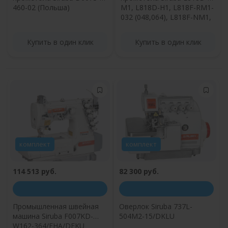
460-02 (Польша)
M1, L818D-H1, L818F-RM1-
032 (048,064), L818F-NM1,
L918-NH1
Купить в один клик
Купить в один клик
комплект
комплект
114 513 руб.
82 300 руб.
Промышленная швейная
Оверлок Siruba 737L-
машина Siruba F007KD-
504M2-15/DKLU
W162-364/FHA/DFKU