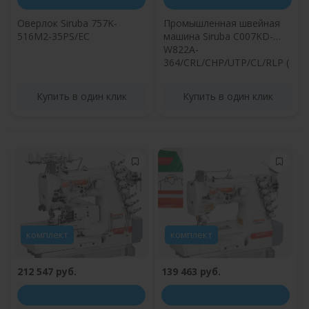
Оверлок Siruba 757K-
Промышленная швейная
516M2-35PS/EC
машина Siruba C007KD-
W822A-
364/CRL/CHP/UTP/CL/RLP (
серводвигатель)
Купить в один клик
Купить в один клик
комплект
комплект
212 547 руб.
139 463 руб.