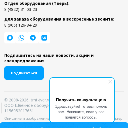
Отдел оборудования (Тверь):
8 (4822) 31-03-23
Для заказа оборудования в воскресенье звоните:
8 (905) 126-84-29
Подпишитесь на наши новости, акции и
спецпредложения
Подписаться
Получить консультацию
© 2008-2026, tmt-tver.ru
ООО Швейное оборудование ИНН 6950039303 ОГРН
Здравствуйте! Готовы помочь
1156952017661
вам. Напишите, если у вас
появятся вопросы.
Описание и изображение товара носит информационный характер
и может отличаться от описания и изображений, представленных в
технической документации производителя. Рекомендуем при