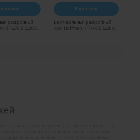
 корзину
В корзину
ный раскройный
Вертикальный раскройный
n HF-270 S (220V)
нож Hoffman HF-140 S (220V)
370W
ь в один клик
Купить в один клик
жей
ность лекал, но и инструмент, которым выполняется
 погрешность приводит к перекосам, несовпадению
тва оптимальным решением остаются вертикальные