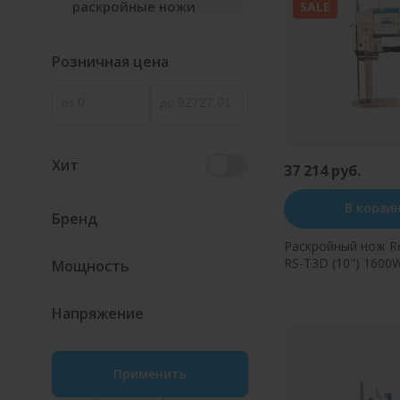
раскройные ножи
SALE
Розничная цена
Хит
37 214 руб.
В корзи
Бренд
Раскройный нож Re
RS-T3D (10") 1600
Мощность
Купить в оди
Напряжение
Применить