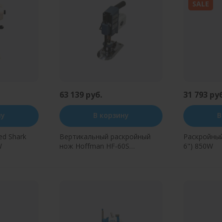
SALE
63 139 руб.
31 793 ру
ну
В корзину
В
d Shark
Вертикальный раскройный
Раскройный 
W
нож Hoffman HF-60S
6") 850W
(сабельный нож)
н клик
Купить в один клик
Купит