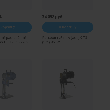
б.
34 058 руб.
 корзину
В корзину
ный раскройный
Раскройный нож Jack JK-T3
n HF-120 S (220V)
(12") 850W
ь в один клик
Купить в один клик