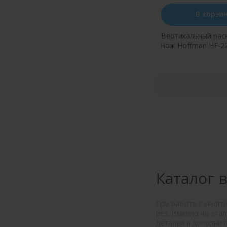
В корзи
Вертикальный рас
нож Hoffman HF-22
Купить в оди
Каталог 
При работе с много
рез. Именно на эта
деталей и дополнит