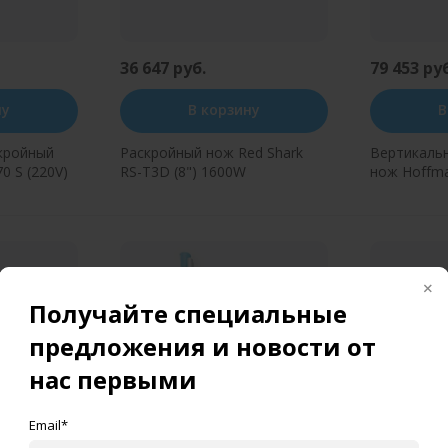
36 647 руб.
79 453 ру
ну
В корзину
В
кройный
Раскройный нож Red Shark
Вертикаль
0 S (220V)
RS-T3D (8") 1600W
нож Hoffma
370W
н клик
Купить в один клик
Купит
Получайте специальные
предложения и новости от
нас первыми
Email*