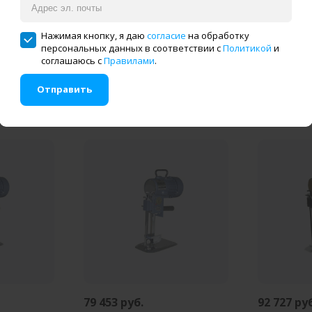
33 978 руб.
81 336 ру
Нажимая кнопку, я даю
согласие
на обработку
ну
В корзину
В
персональных данных в соответствии с
Политикой
и
соглашаюсь с
Правилами
.
ck JK-T3
Раскройный нож Jack JK-T3
Вертикаль
Отправить
(13") 850W
нож Hoffma
н клик
Купить в один клик
Купит
79 453 руб.
92 727 ру