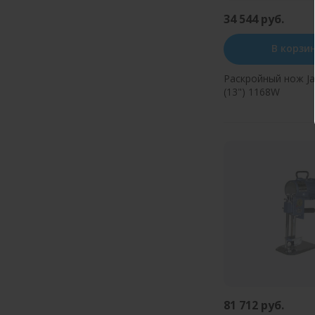
34 544 руб.
В корзи
Раскройный нож Ja
(13") 1168W
Купить в оди
81 712 руб.