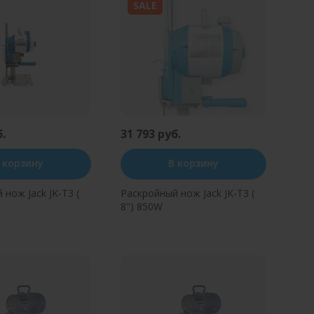
SALE
б.
31 793 руб.
 корзину
В корзину
нож Jack JK-T3 (
Раскройный нож Jack JK-T3 (
8") 850W
ь в один клик
Купить в один клик