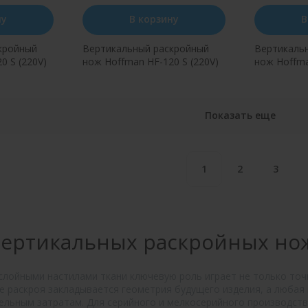
ну
В корзину
В
кройный
Вертикальный раскройный
Вертикаль
0 S (220V)
нож Hoffman HF-120 S (220V)
нож Hoffma
750 W
н клик
Купить в один клик
Купит
Показать еще
1
2
3
вертикальных раскройных но
слойными настилами ткани ключевую роль играет не только точ
пе раскроя закладывается геометрия будущего изделия, а любая
ельным затратам. Для серийного и мелкосерийного производс