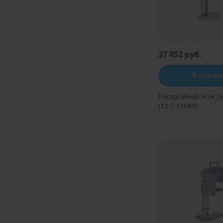
37 052 руб.
В корзи
Раскройный нож Ja
(12") 1168W
Купить в оди