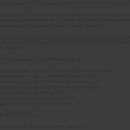
универсальное оборудование для точного и быстрого раскроя п
представляют собой аппараты с прямым возвратно-поступатель
атериала одновременно. Конструкция обеспечивает высокую ма
 сложные контуры с поворотами, не теряя точности.
но используется в раскройных цехах, ателье и небольших произ
е от дисковых ножей, вертикальные модели лучше справляются 
материалов.
сти вертикальных раскройных ножей:
ь раскроя даже при работе с многослойными настилами.
ки сложных контуров и криволинейных деталей.
и разной плотности — от лёгких до тяжёлых.
счёт длины ножа (подходит для толстых настилов).
тво кромки без «рваного» края.
ема заточки ножа в процессе работы.
дительность при серийном раскрое.
ртикальные ножи:
ежды (платья, костюмы, верхняя одежда);