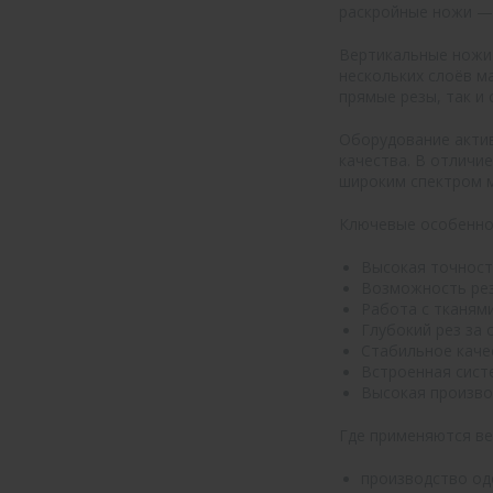
раскройные ножи — 
Вертикальные ножи 
нескольких слоёв м
прямые резы, так и
Оборудование актив
качества. В отличи
широким спектром 
Ключевые особенно
Высокая точност
Возможность рез
Работа с тканям
Глубокий рез за 
Стабильное качес
Встроенная сист
Высокая произво
Где применяются ве
производство од