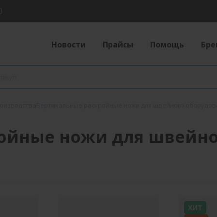
0
Новости
Прайсы
Помощь
Бре
роизводства
Вертикальные раскройные ножи для швейного оборудов
ойные ножи для швейно
ХИТ