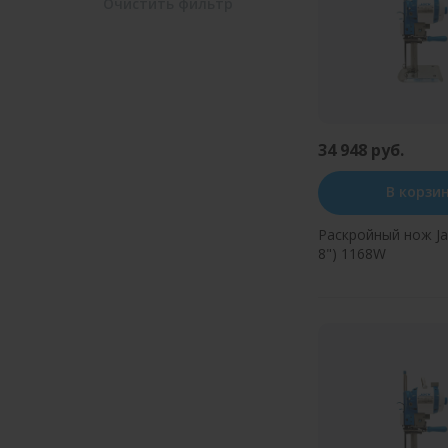
Очистить
фильтр
34 948 руб.
В корзи
Раскройный нож Jac
8") 1168W
Купить в оди