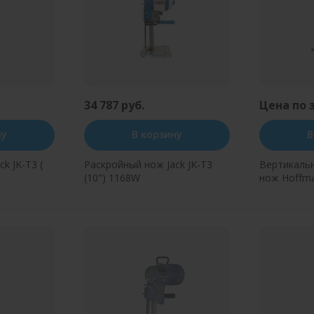
34 787 руб.
Цена по 
ну
В корзину
В
k JK-T3 (
Раскройный нож Jack JK-T3
Вертикаль
(10") 1168W
нож Hoffma
н клик
Купить в один клик
Купит