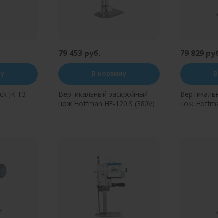
79 453 руб.
79 829 ру
ну
В корзину
В
ck JK-T3
Вертикальный раскройный
Вертикаль
нож Hoffman HF-120 S (380V)
нож Hoffma
н клик
Купить в один клик
Купит