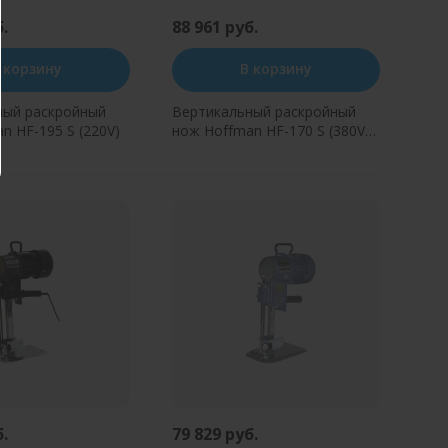
б.
88 961 руб.
 корзину
В корзину
ный раскройный
Вертикальный раскройный
n HF-195 S (220V)
нож Hoffman HF-170 S (380V)
750W
ь в один клик
Купить в один клик
б.
79 829 руб.