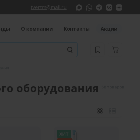
tvertm@mail.ru
нды
О компании
Контакты
Акции
ания
го оборудования
58 товаров
ХИТ