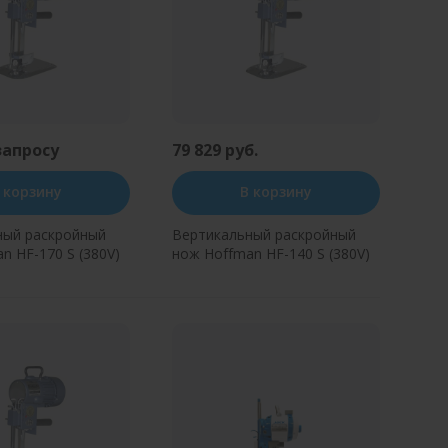
запросу
79 829 руб.
 корзину
В корзину
ный раскройный
Вертикальный раскройный
n HF-170 S (380V)
нож Hoffman HF-140 S (380V)
ь в один клик
Купить в один клик