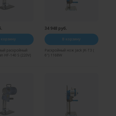
б.
34 948 руб.
 корзину
В корзину
ный раскройный
Раскройный нож Jack JK-T3 (
n HF-140 S (220V)
6") 1168W
ь в один клик
Купить в один клик