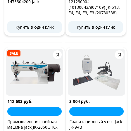
1473304200 Jack
121230004
(10130043/807109) JK-513,
E4, F4, F3, E3 (20730338)
Jack
Купить в один клик
Купить в один клик
SALE
112 693 руб.
3 904 руб.
Промышленная швейная
Гравитационный утюг Jack
машина Jack JK-2060GHC-
JK-94B