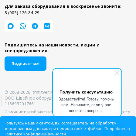
Для заказа оборудования в воскресенье звоните:
8 (905) 126-84-29
Подпишитесь на наши новости, акции и
спецпредложения
Подписаться
Получить консультацию
© 2008-2026, tmt-tver.ru
ООО Швейное оборудование ИНН 6950039303 ОГРН
Здравствуйте! Готовы помочь
1156952017661
вам. Напишите, если у вас
появятся вопросы.
Описание и изображение товара носит информационный характер
и может отличаться от описания и изображений, представленных в
технической документации производителя. Рекомендуем при
Пользуясь нашим сайтом, вы соглашаетесь на обработку
покупке проверять наличие желаемых функций и характеристик.
персональных данных при помощи cookie–файлов. Подробнее в
Данная информация не является офертой, определяемой
Политике конфиденциальности
.
положениями статей 435, 437 Гражданского Кодекса РФ.