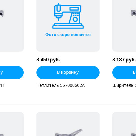
3 450 руб.
3 187 руб.
ну
В корзину
В
11
Петлитель 557000602А
Ширитель 
н клик
Купить в один клик
Купит