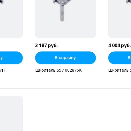
3 187 руб.
4 004 руб.
ну
В корзину
В
611
Ширитель 557 002876K
Ширитель 
н клик
Купить в один клик
Купит