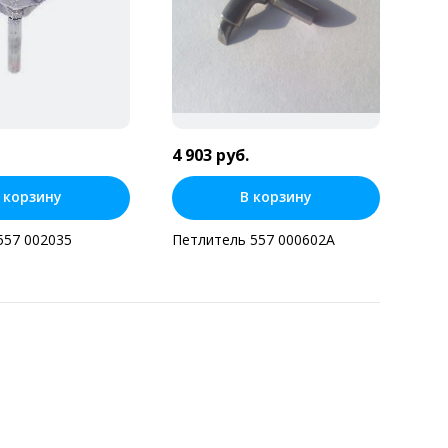
4 903 руб.
 корзину
В корзину
557 002035
Петлитель 557 000602А
ь в один клик
Купить в один клик