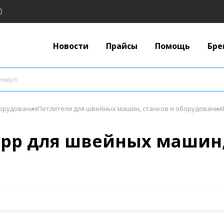
0
Новости
Прайсы
Помощь
Бре
борудования
Петлители для швейных машин, станков и оборудования
opp для швейных машин,