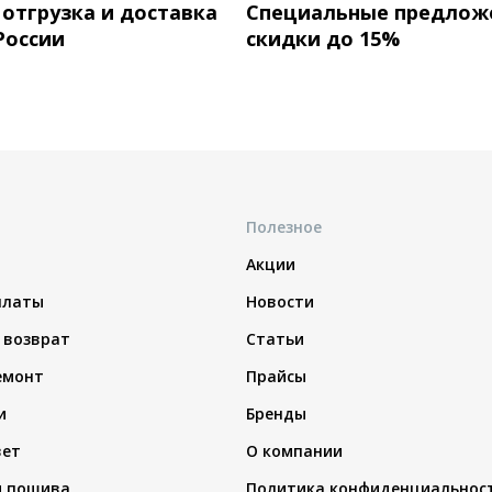
 отгрузка и доставка
Специальные предлож
России
скидки до 15%
Полезное
Акции
платы
Новости
 возврат
Статьи
емонт
Прайсы
и
Бренды
вет
О компании
я пошива
Политика конфиденциальнос