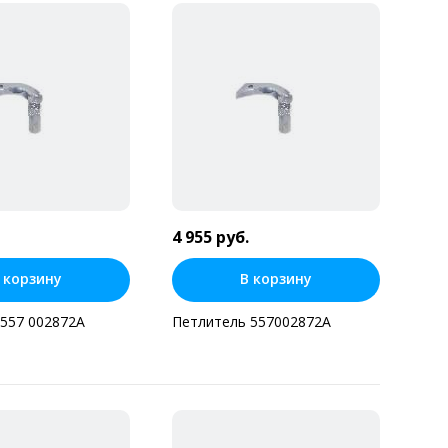
4 955 руб.
 корзину
В корзину
557 002872А
Петлитель 557002872А
ь в один клик
Купить в один клик