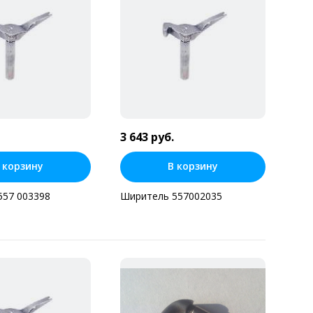
3 643 руб.
 корзину
В корзину
557 003398
Ширитель 557002035
ь в один клик
Купить в один клик