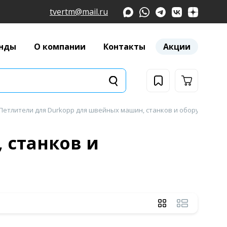
tvertm@mail.ru
нды
О компании
Контакты
Акции
Петлители для Durkopp для швейных машин, станков и оборудования
 станков и