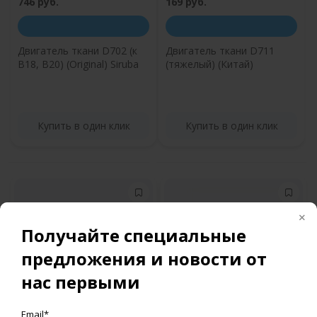
746 руб.
169 руб.
Двигатель ткани D702 (к
Двигатель ткани D711
B18, B20) (Original) Siruba
(тяжелый) (Китай)
Купить в один клик
Купить в один клик
Получайте специальные
предложения и новости от
нас первыми
211 руб.
149 руб.
Email*