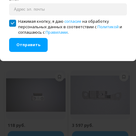
Двигатель ткани D702 (к
Двигатель ткани D701 (к
Нажимая кнопку, я даю
согласие
на обработку
B18, B20) (Китай)
E18, E20) (Китай)
персональных данных в соответствии с
Политикой
и
соглашаюсь с
Правилами
.
Отправить
Купить в один клик
Купить в один клик
118 руб.
3 597 руб.