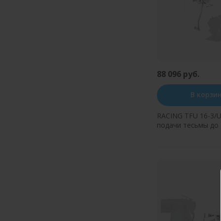
88 096 руб.
В корзи
RACING TFU 16-3/U
подачи тесьмы до 
авт. распр тесьмы,
натяжения. (сверху
Купить в оди