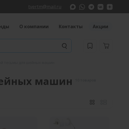
tvertm@mail.ru
нды
О компании
Контакты
Акции
ой тесьмы для шейных машин
шейных машин
10 товаров