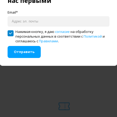
нас первыми
Email*
у
Цена по запросу
Нажимая кнопку, я даю
согласие
на обработку
персональных данных в соответствии с
Политикой
и
ну
В корзину
соглашаюсь с
Правилами
.
T-3
RACING UT-3 для TFU 16-8
Отправить
и тесьмы
Устройство для размотки
яжения.
тесьмы
н клик
Купить в один клик