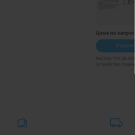
Цена по запрос
В корзи
RACING TFS 26-3/U
Устройство подач
до 70 мм. без нат
(сбоку)
Купить в оди