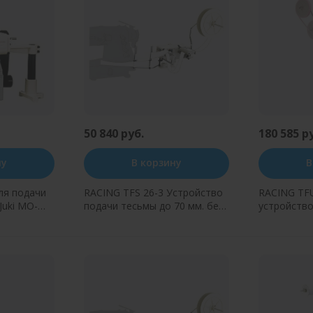
50 840 руб.
180 585 р
ну
В корзину
В
ля подачи
RACING TFS 26-3 Устройство
RACING TF
подачи тесьмы до 70 мм. без
устройство
натяжения. (сбоку)
(лампас) до
натяжения.
н клик
Купить в один клик
Купит