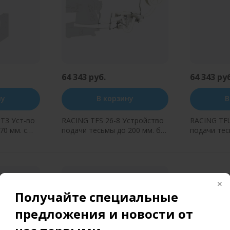
64 343 руб.
64 343 ру
ну
В корзину
В
T3 Уст-во
RACING TFS 26-8 Устройство
RACING TFU
70 мм. с
подачи тесьмы до 200 мм. без
подачи тес
 без
натяжения. (сбоку)
натяжения.
)
н клик
Купить в один клик
Купит
Получайте специальные
предложения и новости от