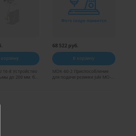
б.
68 522 руб.
 корзину
В корзину
 16-8 Устройство
MDK-60-2 Приспособление
ьмы до 200 мм. без
для подачи резинки Juki MO-
 (сверху)
6800
ь в один клик
Купить в один клик