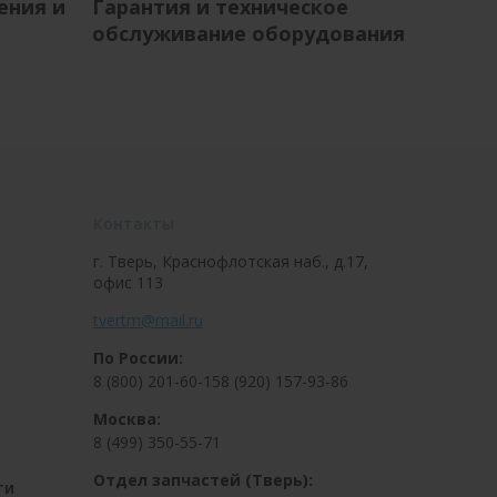
ения и
Гарантия и техническое
обслуживание оборудования
Контакты
г. Тверь, Краснофлотская наб., д.17,
офис 113
tvertm@mail.ru
По России:
8 (800) 201-60-15
8 (920) 157-93-86
Москва:
8 (499) 350-55-71
Отдел запчастей (Тверь):
ти