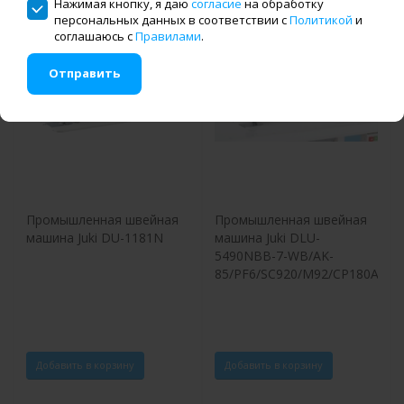
Нажимая кнопку, я даю
согласие
на обработку
персональных данных в соответствии с
Политикой
и
соглашаюсь с
Правилами
.
Отправить
Промышленная швейная
Промышленная швейная
машина Juki DU-1181N
машина Juki DLU-
5490NBB-7-WB/AK-
85/PF6/SC920/M92/CP180A
Добавить в корзину
Добавить в корзину