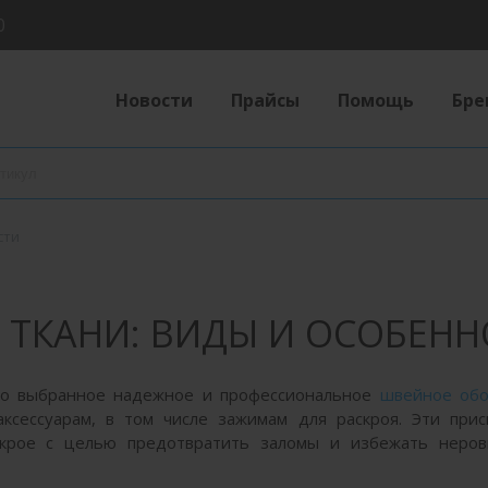
0
Новости
Прайсы
Помощь
Бре
сти
 ТКАНИ: ВИДЫ И ОСОБЕН
ько выбранное надежное и профессиональное
швейное обо
сессуарам, в том числе зажимам для раскроя. Эти прис
скрое с целью предотвратить заломы и избежать неров