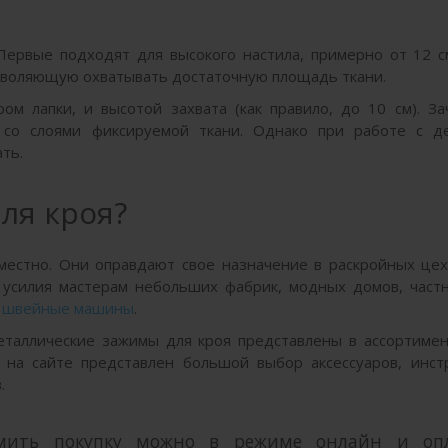
ервые подходят для высокого настила, примерно от 12 см
озволяющую охватывать достаточную площадь ткани.
м лапки, и высотой захвата (как правило, до 10 см). За
у со слоями фиксируемой ткани. Однако при работе с д
ть.
ля кроя?
местно. Они оправдают свое назначение в раскройных це
 усилия мастерам небольших фабрик, модных домов, част
 швейные машины
.
таллические зажимы для кроя представлены в ассортимен
 на сайте представлен большой выбор аксессуаров, инст
в.
мить покупку можно в режиме онлайн и оп