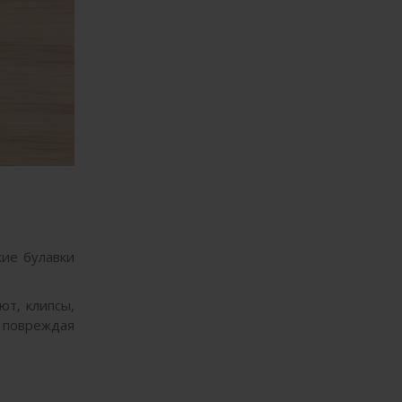
кие булавки
ют, клипсы,
е повреждая