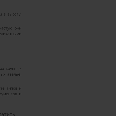
 в высоту.
частую они
еликатными
хах крупных
ных ателье,
те типов и
рументов и
латить