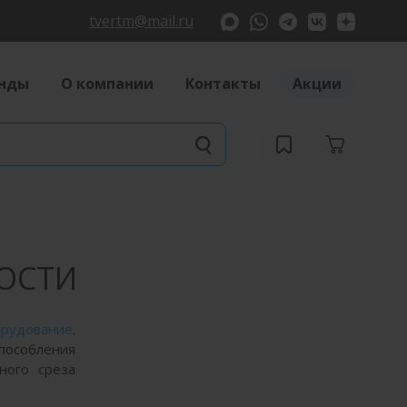
tvertm@mail.ru
нды
О компании
Контакты
Акции
НОСТИ
рудование
.
пособления
ного среза