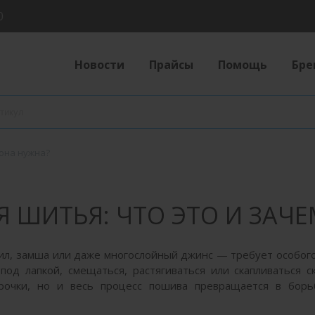
0
Новости
Прайсы
Помощь
Бре
 она нужна?
 ШИТЬЯ: ЧТО ЭТО И ЗАЧЕ
нил, замша или даже многослойный джинс — требует особог
под лапкой, смещаться, растягиваться или скапливаться с
рочки, но и весь процесс пошива превращается в борь