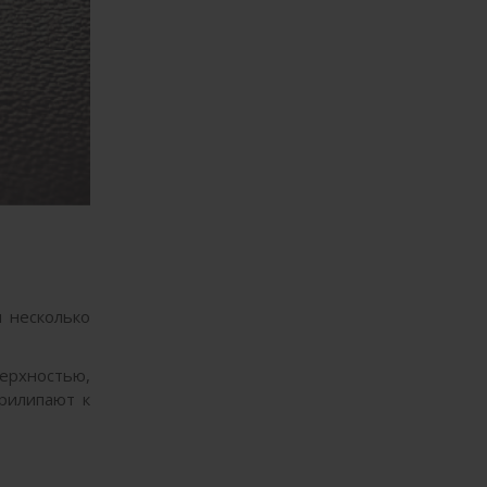
и несколько
верхностью,
прилипают к