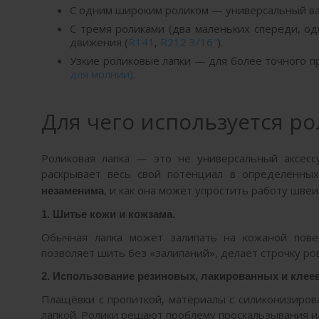
С одним широким роликом — универсальный ва
С тремя роликами (два маленьких спереди, о
движения (
R141
,
R212 3/16"
).
Узкие роликовые лапки — для более точного п
для молнии)
.
Для чего используется ро
Роликовая лапка — это не универсальный аксесс
раскрывает весь свой потенциал в определенных
, и как она может упростить работу швеи
незаменима
1. Шитье кожи и кожзама.
Обычная лапка может залипать на кожаной пове
позволяет шить без «залипаний», делает строчку ро
2. Использование резиновых, лакированных и клеев
Плащёвки с пропиткой, материалы с силиконизиро
лапкой. Ролики решают проблему проскальзывания и