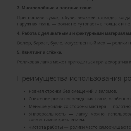
3. Многослойные и плотные ткани.
При пошиве сумок, обуви, верхней одежды, когда
наружная ткань — ролик не «утопает» в толщах и не
4. Работа с деликатными и фактурными материалам
Велюр, бархат, букле, искусственный мех — ролики 
5. Квилтинг и стёжка.
Роликовая лапка может пригодиться при декоративн
Преимущества использования р
Ровная строчка без смещений и заломов.
Снижение риска повреждения ткани, особенно 
Меньше усилий со стороны мастера — полотно 
Универсальность — лапку можно использов
совместимым креплением.
Чистота работы — ролики часто самоочищаются