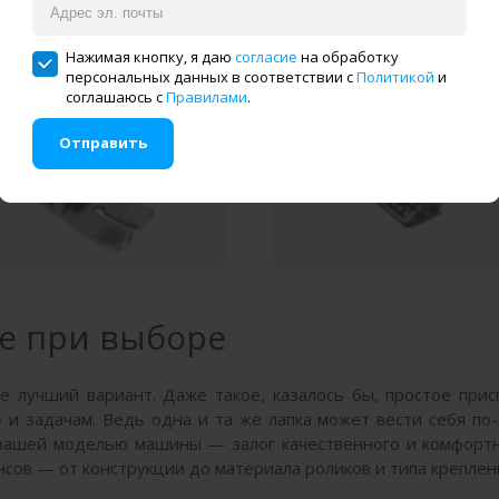
Нажимая кнопку, я даю
согласие
на обработку
персональных данных в соответствии с
Политикой
и
соглашаюсь с
Правилами
.
Отправить
е при выборе
 лучший вариант. Даже такое, казалось бы, простое прис
 задачам. Ведь одна и та же лапка может вести себя по
 вашей моделью машины — залог качественного и комфорт
нсов — от конструкции до материала роликов и типа крепле