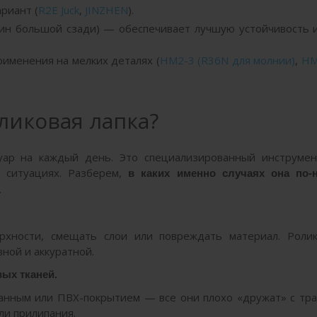
риант (
R2E Juck
,
JINZHEN
).
дин большой сзади) — обеспечивает лучшую устойчивость 
рименения на мелких деталях (
HM2-3 (R36N для молнии)
,
HM
ликовая лапка?
уар на каждый день. Это специализированный инструмен
 ситуациях. Разберем,
в каких именно случаях она по-
.
рхности, смещать слои или повреждать материал. Ролик
вной и аккуратной.
ых тканей.
ванным или ПВХ-покрытием — все они плохо «дружат» с тр
ли прилипания.