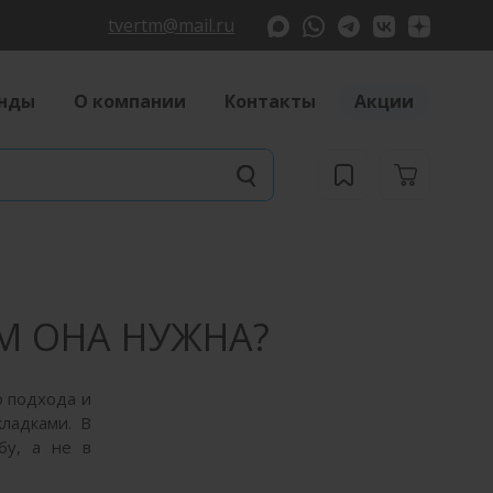
tvertm@mail.ru
нды
О компании
Контакты
Акции
М ОНА НУЖНА?
о подхода и
кладками. В
бу, а не в