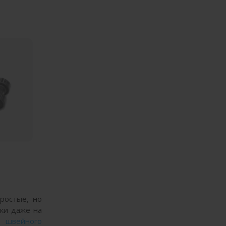
ростые, но
чки даже на
о швейного