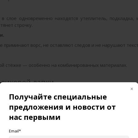
 в слое одновременно находятся утеплитель, подкладка, 
 тянет строчку.
и.
не приминают ворс, не оставляют следов и не нарушают текс
ой стёжке — особенно на комбинированных материалах.
оликовой лапки
Получайте специальные
при взаимодействии с дорогими или капризными материалам
предложения и новости от
подается более плавно.
нас первыми
ать как на бытовых, так и на
промышленных швейных 
Email*
 при вращении, не оставляют следов и не притягивают пыль