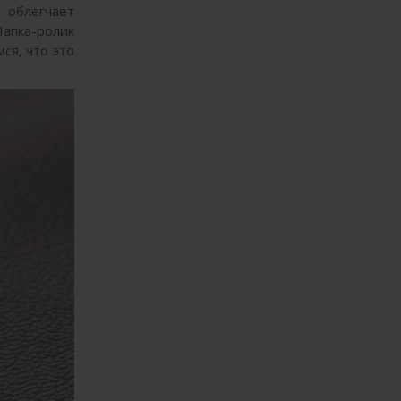
о облегчает
апка-ролик
ся, что это