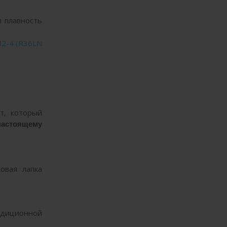
и плавность
2-4 (R36LN
т, который
настоящему
овая лапка
адиционной