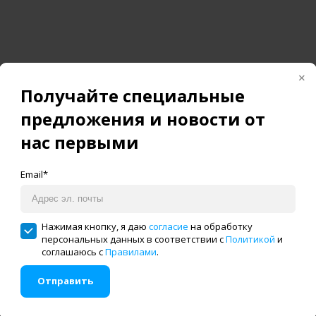
Получайте специальные
предложения и новости от
нас первыми
Email*
менения игл типа DРx17 23#. Их длина может достигать 
ий инструмент под выполняемые задачи. Производитель р
Нажимая кнопку, я даю
согласие
на обработку
персональных данных в соответствии с
Политикой
и
соглашаюсь с
Правилами
.
Отправить
истема смазки, обрезка нити, закрепка, подъем лапки. В сл
озможность голосовой трансляции и подсказки решени