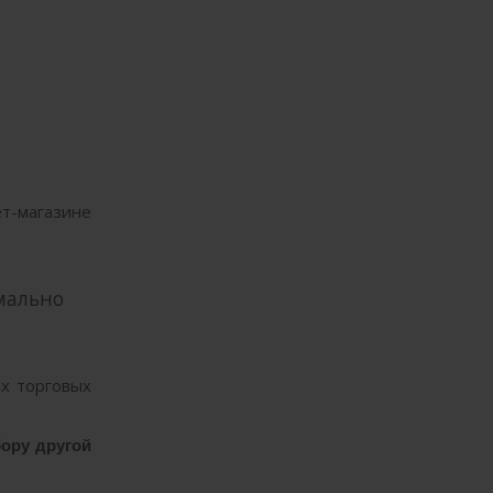
т-магазине
мально
х торговых
бору другой