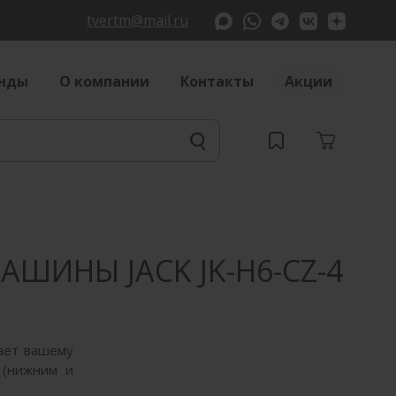
tvertm@mail.ru
нды
О компании
Контакты
Акции
ИНЫ JACK JK-H6-CZ-4
ает вашему
 (нижним и