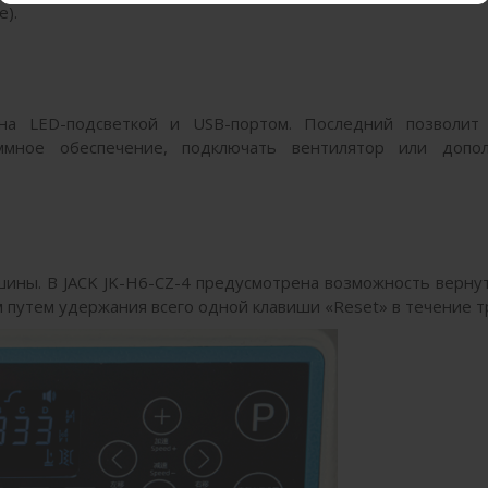
е).
а LED-подсветкой и USB-портом. Последний позволит
ммное обеспечение, подключать вентилятор или допо
шины. В JACK JK-H6-CZ-4 предусмотрена возможность вернут
 путем удержания всего одной клавиши «Reset» в течение т