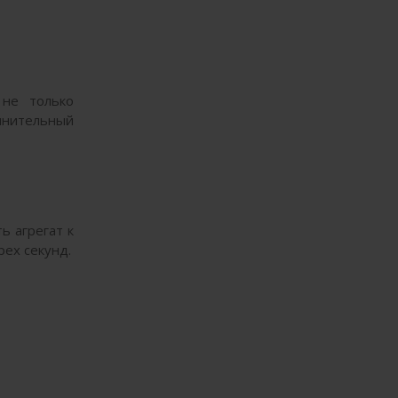
 не только
лнительный
ь агрегат к
рех секунд.