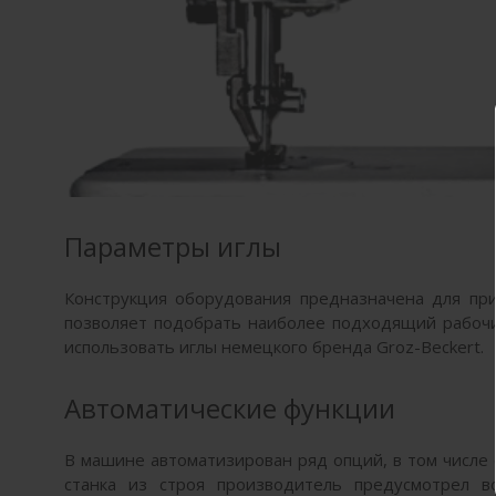
Параметры иглы
Конструкция оборудования предназначена для при
позволяет подобрать наиболее подходящий рабоч
использовать иглы немецкого бренда Groz-Beckert.
Автоматические функции
В машине автоматизирован ряд опций, в том числе с
станка из строя производитель предусмотрел в