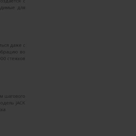
создается с
одимые для
ться даже с
ибрацию во
000 стежков
ом шагового
Модель JACK
ка.