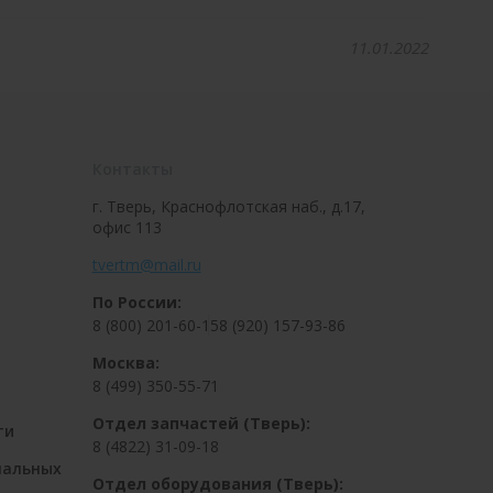
11.01.2022
Контакты
г. Тверь, Краснофлотская наб., д.17,
офис 113
tvertm@mail.ru
По России:
8 (800) 201-60-15
8 (920) 157-93-86
Москва:
8 (499) 350-55-71
Отдел запчастей (Тверь):
ти
8 (4822) 31-09-18
нальных
Отдел оборудования (Тверь):