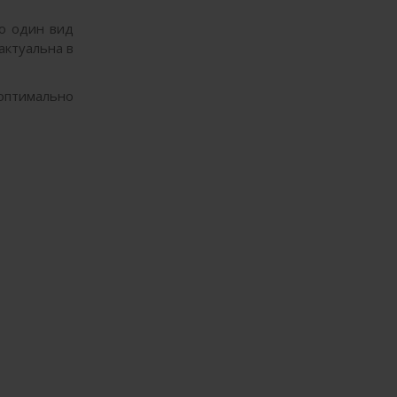
ко один вид
актуальна в
оптимально