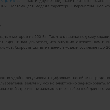
K JK-H6-CZ-4
, как и другие представители этого класса, 
ации. Поэтому для модели характерны параметры, необх
ь
щным мотором на 750 Вт. Так что машинке под силу справи
ает единый вал двигателя, что ощутимо снижает шум и в
службы. Скорость шитья на данной модели составляет до 2
 можно удобно регулировать цифровым способом посредств
пользователем величину можно электронно зафиксировать. 
рывающей строчки вне зависимости от выбранной длины стеж