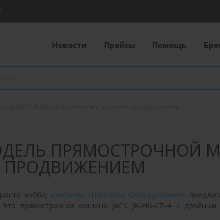
0
Новости
Прайсы
Помощь
Бре
ины JACK JK-H6-CZ-4 с нижним и верхним продвижением
ДЕЛЬ ПРЯМОСТРОЧНОЙ МАШ
М ПРОДВИЖЕНИЕМ
просто хобби,
компания «Швейное Оборудование»
предлаг
 Это прямострочная машина JACK JK-H6-CZ-4 с двойным