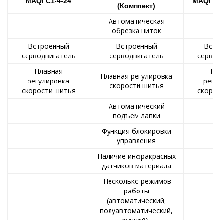
MAQI C1-4-24
MAQI X1
(Комплект)
Автоматическая
обрезка ниток
Встроенный
Встроенный
Вст
серводвигатель
серводвигатель
серво
Плавная
Пл
Плавная регулировка
регулировка
регу
скорости шитья
скорости шитья
скоро
Автоматический
подъем лапки
Функция блокировки
управления
Наличие инфракрасных
датчиков материала
Несколько режимов
работы
(автоматический,
полуавтоматический,