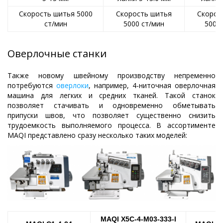
Скорость шитья 5000
Скорость шитья
Скорос
ст/мин
5000 ст/мин
5000
Оверлочные станки
Также новому швейному производству непременно
потребуются
оверлоки
, например, 4-ниточная оверлочная
машина для легких и средних тканей. Такой станок
позволяет стачивать и одновременно обметывать
припуски швов, что позволяет существенно снизить
трудоемкость выполняемого процесса. В ассортименте
MAQI представлено сразу несколько таких моделей:
MAQI X5C-4-M03-333-I