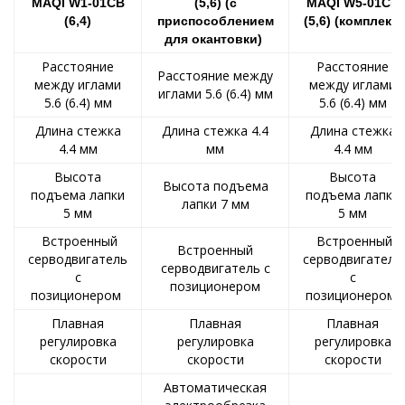
MAQI W1-01CB
(5,6) (с
MAQI W5-01CB
(6,4)
приспособлением
(5,6) (комплект)
для окантовки)
Расстояние
Расстояние
Расстояние между
между иглами
между иглами
иглами 5.6 (6.4) мм
5.6 (6.4) мм
5.6 (6.4) мм
Длина стежка
Длина стежка 4.4
Длина стежка
4.4 мм
мм
4.4 мм
Высота
Высота
Высота подъема
подъема лапки
подъема лапки
лапки 7 мм
5 мм
5 мм
Встроенный
Встроенный
Встроенный
серводвигатель
серводвигатель
серводвигатель с
с
с
позиционером
позиционером
позиционером
Плавная
Плавная
Плавная
регулировка
регулировка
регулировка
скорости
скорости
скорости
Автоматическая