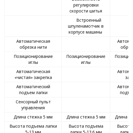
регулировки
скорости шитья
Встроенный
шпуленамотчик в
корпусе машины
Автоматическая
Автома
обрезка нити
обрез
Позиционирование
Позиционирование
Позицио
иглы
иглы
и
Автоматическая
Автома
«чистая» закрепка
зак
Автоматический
Автома
подъем лапки
подъе
Сенсорный пульт
управления
Длина стежка 5 мм
Длина стежка 5 мм
Длина с
Высота подъема лапки
Высота подъема
Высота
5-13 мм
лапки 5-13.6 мм
лапки