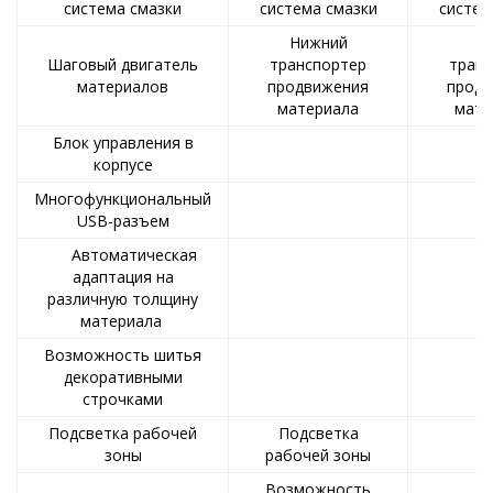
система смазки
система смазки
систем
Нижний
Ни
Шаговый двигатель
транспортер
транс
материалов
продвижения
продв
материала
мате
Блок управления в
корпусе
Многофункциональный
USB-разъем
Автоматическая
адаптация на
различную толщину
материала
Возможность шитья
декоративными
строчками
Подсветка рабочей
Подсветка
зоны
рабочей зоны
Возможность