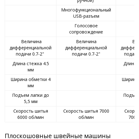
ручной)
Многофункциональный
USB-разъем
Голосовое
сопровождение
Величина
Величина
Вел
дифференциальной
дифференциальной
диффер
подачи 0.7-2"
подачи 0.7-2"
подачи
Длина стежка 4.5
Длина 
мм
Ширина обметки 4
Ширина
мм
Подъем лапки до
Подъем
5,5 мм
5
Скорость шитья
Скорость шитья 7000
Скоро
6000 об/мин
об/мин
7000
Плоскошовные швейные машины