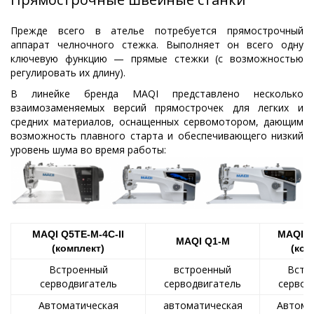
Прежде всего в ателье потребуется прямострочный
аппарат челночного стежка. Выполняет он всего одну
ключевую функцию — прямые стежки (с возможностью
регулировать их длину).
В линейке бренда MAQI представлено несколько
взаимозаменяемых версий прямострочек для легких и
средних материалов, оснащенных сервомотором, дающим
возможность плавного старта и обеспечивающего низкий
уровень шума во время работы:
MAQI Q5TE-M-4C-II
MAQI Q
MAQI Q1-M
(комплект)
(ком
Встроенный
встроенный
Встр
серводвигатель
серводвигатель
сервод
Автоматическая
автоматическая
Автома