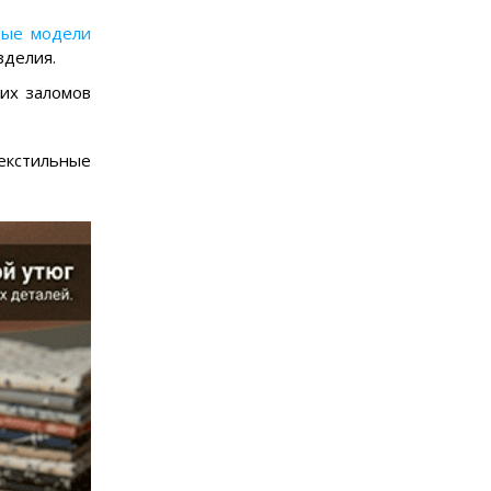
ные модели
изделия.
них заломов
екстильные