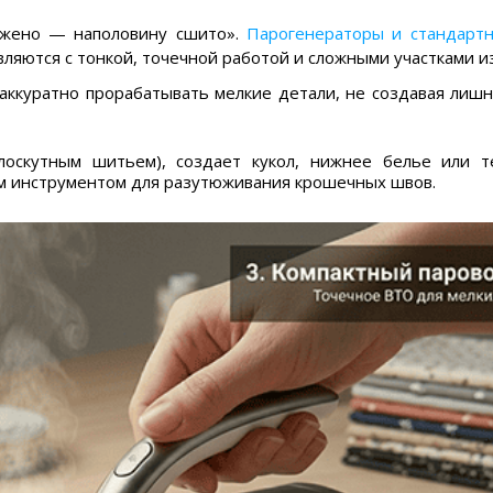
южено — наполовину сшито».
Парогенераторы и стандарт
вляются с тонкой, точечной работой и сложными участками 
ккуратно прорабатывать мелкие детали, не создавая лиш
(лоскутным шитьем), создает кукол, нижнее белье или т
м инструментом для разутюживания крошечных швов.