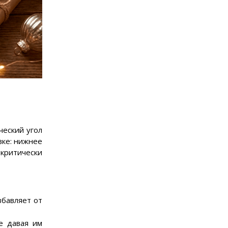
ческий угол
вке: нижнее
 критически
збавляет от
е давая им