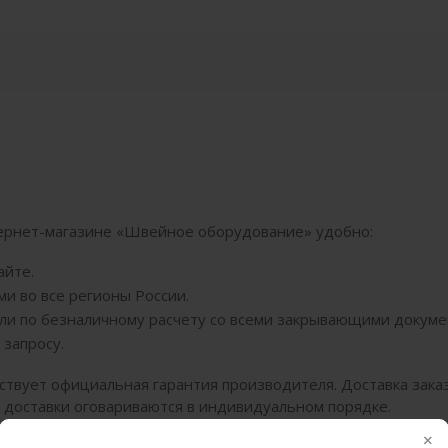
тернет-магазине «Швейное оборудование» удобно:
айте.
и во все регионы России.
или по безналичному расчету со всеми закрывающими докуме
 запросу.
ствует официальная гарантия производителя. Доставка зака
я доставки оговариваются в индивидуальном порядке.
астина игольная 14-301 в любой регион РФ!