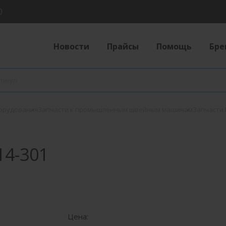
0
Новости
Прайсы
Помощь
Бре
борудования
Запчасти к промышленным швейным машинам
Запчасти
4-301
Цена: