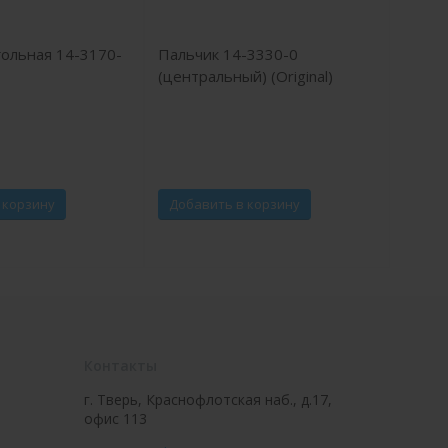
гольная 14-3170-
Пальчик 14-3330-0
(центральный) (Original)
 корзину
Добавить в корзину
Контакты
г. Тверь, Краснофлотская наб., д.17,
офис 113