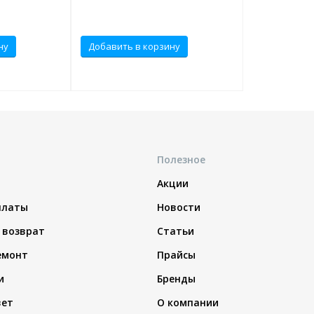
ну
Добавить в корзину
Полезное
Акции
платы
Новости
 возврат
Статьи
емонт
Прайсы
и
Бренды
вет
О компании