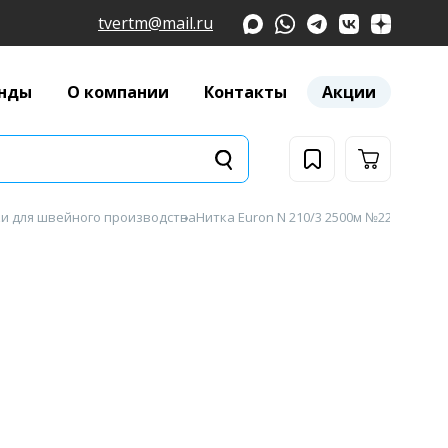
tvertm@mail.ru
нды
О компании
Контакты
Акции
и для швейного производства
Нитка Euron N 210/3 2500м №2219 белая