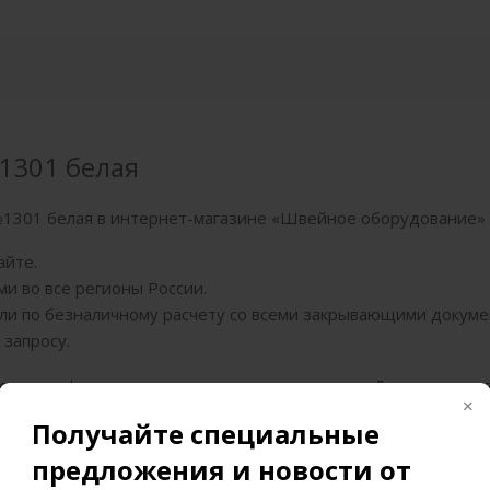
1301 белая
№1301 белая в интернет-магазине «Швейное оборудование» 
айте.
и во все регионы России.
или по безналичному расчету со всеми закрывающими докуме
 запросу.
ствует официальная гарантия производителя. Доставка зака
я доставки оговариваются в индивидуальном порядке.
Получайте специальные
тка Euron A 20/3 №40 2000м №1301 белая в любой регион РФ
предложения и новости от