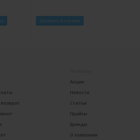
ну
Добавить в корзину
Полезное
Акции
платы
Новости
 возврат
Статьи
емонт
Прайсы
и
Бренды
вет
О компании