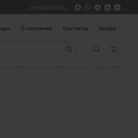
tvertm@mail.ru
нды
О компании
Контакты
Акции
и для швейного производства
Нитка Euron A 20/3 №40 2000м №1301 б