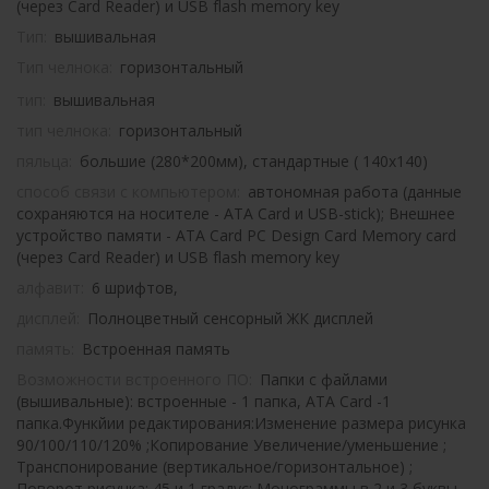
(через Card Reader) и USB flash memory key
Тип:
вышивальная
Тип челнока:
горизонтальный
тип:
вышивальная
тип челнока:
горизонтальный
пяльца:
большие (280*200мм), стандартные ( 140x140)
способ связи с компьютером:
автономная работа (данные
сохраняются на носителе - ATA Card и USB-stick); Внешнее
устройство памяти - ATA Card PC Design Card Memory card
(через Card Reader) и USB flash memory key
алфавит:
6 шрифтов,
дисплей:
Полноцветный сенсорный ЖК дисплей
память:
Встроенная память
Возможности встроенного ПО:
Папки с файлами
(вышивальные): встроенные - 1 папка, ATA Card -1
папка.Функйии редактирования:Изменение размера рисунка
90/100/110/120% ;Копирование Увеличение/уменьшение ;
Транспонирование (вертикальное/горизонтальное) ;
Поворот рисунка: 45 и 1 градус; Монограммы в 2 и 3 буквы