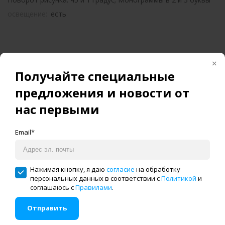
освещение:
есть
Похожие товары
Получайте специальные
предложения и новости от
нас первыми
Email*
Нажимая кнопку, я даю
согласие
на обработку
персональных данных в соответствии с
Политикой
и
соглашаюсь с
Правилами
.
Отправить
Швейно-вышивальная
Бытовая швейно-
машина Necchi 8888
вышивальная машина