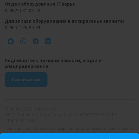
Отдел оборудования (Тверь):
8 (4822) 31-03-23
Для заказа оборудования в воскресенье звоните:
8 (905) 126-84-29
Подпишитесь на наши новости, акции и
спецпредложения
Подписаться
© 2008-2026, tmt-tver.ru
ООО Швейное оборудование ИНН 6950039303 ОГРН
1156952017661
Описание и изображение товара носит информационный характер
и может отличаться от описания и изображений, представленных в
технической документации производителя. Рекомендуем при