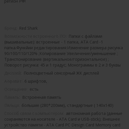
регион РФ!
Бренд:
Red Shark
Возможности встроенного ПО:
Папки с файлами
(вышивальные): встроенные - 1 папка, ATA Card -1
папка.Функйии редактирования:Изменение размера рисунка
90/100/110/120% ;Копирование Увеличение/уменьшение ;
Транспонирование (вертикальное/горизонтальное) ;
Поворот рисунка: 45 и 1 градус; Монограммы в 2 и 3 буквы
Дисплей:
Полноцветный сенсорный ЖК дисплей
Алфавит:
6 шрифтов,
Освещение:
есть
Память:
Встроенная память
Пяльца:
большие (280*200мм), стандартные ( 140x140)
Способ связи с компьютером:
автономная работа (данные
сохраняются на носителе - ATA Card и USB-stick); Внешнее
устройство памяти - ATA Card PC Design Card Memory card