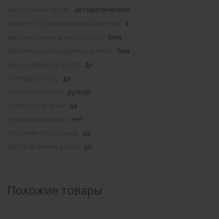
выполнение петли:
автоматическое
количество выполняемых петель:
4
максимальная длина стежка:
5мм
максимальная ширина строчки:
7мм
шитье двойной иглой:
да
нитевдеватель:
да
нитеобрезатель:
ручной
позиционер иглы:
да
функции вышивки:
нет
рукавная платформа:
да
быстрая смена лапки:
да
Похожие товары