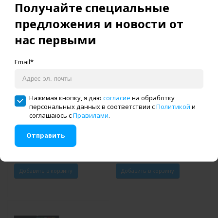
Получайте специальные
предложения и новости от
нас первыми
Email*
Бытовой оверлок Janome
Бытовая швейная машина
Нажимая кнопку, я даю
согласие
на обработку
8002DX
Оверлок VMA V-DO302EX
персональных данных в соответствии с
Политикой
и
соглашаюсь с
Правилами
.
Отправить
Добавить в корзину
Добавить в корзину